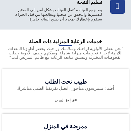
تسليم النتيجة
بعد جمع العينات، تُنقل العينات بشكل آمن إلى المختبر
لتفسيرها والتحقق من صحتها ومعالجتها من قبل الخبراء.
سنقوم بإخطارك بمجرد أن تصبح النتائج جاهزة.
خدمات الرعاية المنزلية ذات الصلة
”نحن نعطي الأولوية لراحتك وسلامتك وراحتك. يحضر أطباؤنا المعدات
اللازمة لإجراء فحوصات منزلية شاملة. ويمكنهم وصف الأدوية وطلب
الفحوصات المخبرية وتنسيق متابعة الرعاية مع طاقم التمريض لدينا.“
طبيب تحت الطلب
أطباء متمرسون متاحون. اتصل بفريقنا الطبي مباشرةً.
قراءة المزيد
ممرضة في المنزل